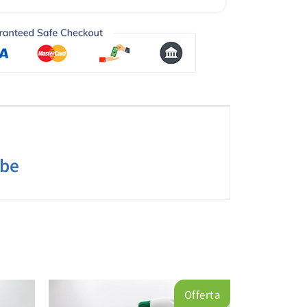
ube
Offerta