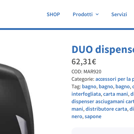
SHOP
Prodotti
Servizi
DUO dispens
62,31
€
COD:
MAR920
Categorie:
accessori per la 
Tag:
bagno
,
bagno
,
bagno
,
interfogliata
,
carta mani
,
d
dispenser asciugamani car
mani
,
distributore carta
,
d
nero
,
sapone