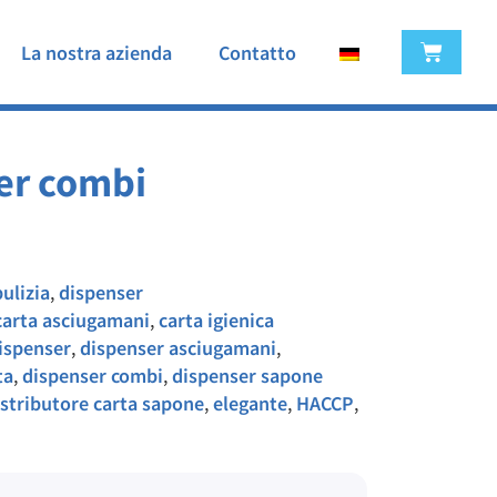
La nostra azienda
Contatto
er combi
pulizia
,
dispenser
carta asciugamani
,
carta igienica
ispenser
,
dispenser asciugamani
,
ta
,
dispenser combi
,
dispenser sapone
istributore carta sapone
,
elegante
,
HACCP
,