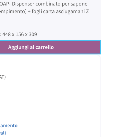
P- Dispenser combinato per sapone
riempimento) + fogli carta asciugamani Z
 448 x 156 x 309
Aggiungi al carrello
AT)
gamento
ali