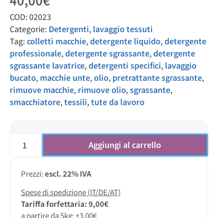
40,00
€
COD:
02023
Categorie:
Detergenti
,
lavaggio tessuti
Tag:
colletti macchie
,
detergente liquido
,
detergente
professionale
,
detergente sgrassante
,
detergente
sgrassante lavatrice
,
detergenti specifici
,
lavaggio
bucato
,
macchie unte
,
olio
,
pretrattante sgrassante
,
rimuove macchie
,
rimuove olio
,
sgrassante
,
smacchiatore
,
tessili
,
tute da lavoro
Aggiungi al carrello
Prezzi:
escl. 22% IVA
Spese di spedizione (IT/DE/AT)
Tariffa forfettaria: 9,00€
a partire da 5kg: +3,00€