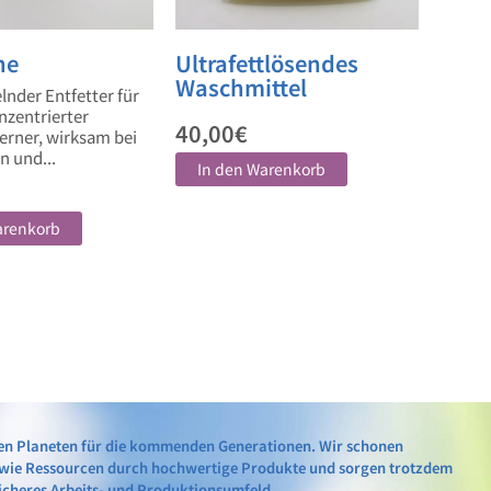
ne
Ultrafettlösendes
Waschmittel
nder Entfetter für
nzentrierter
40,00
€
erner, wirksam bei
n und...
In den Warenkorb
arenkorb
en Planeten für die kommenden Generationen. Wir schonen
wie Ressourcen durch hochwertige Produkte und sorgen trotzdem
sicheres Arbeits- und Produktionsumfeld.