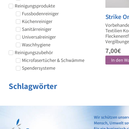
Reinigungsprodukte
Fussbodenreiniger
Strike O
Küchenreiniger
Vorbehandel
Sanitärreiniger
Textilien Ko
Fleckenentf
Universalreiniger
Vergilbunge
Waschhygiene
7,00
€
Reinigungszubehör
Microfasertücher & Schwämme
In den W
Spendersysteme
Schlagwörter
Wir schützen unser
Mensch, Umwelt so
für ein hygienisch 