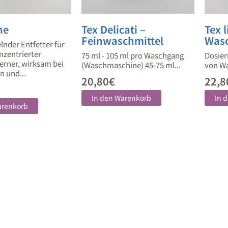
ne
Tex Delicati –
Tex 
Feinwaschmittel
Wasc
nder Entfetter für
nzentrierter
75 ml - 105 ml pro Waschgang
Dosier
erner, wirksam bei
(Waschmaschine) 45-75 ml...
von Wa
n und...
20,80
€
22,8
In den Warenkorb
In 
arenkorb