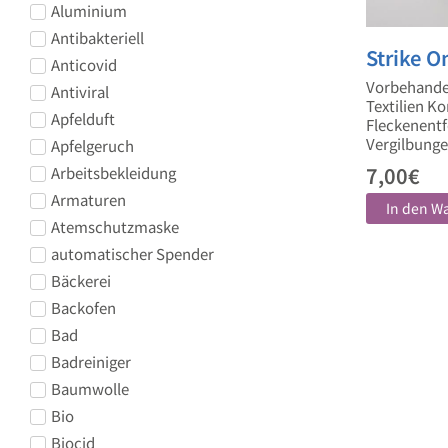
Aluminium
Antibakteriell
Strike O
Anticovid
Vorbehandel
Antiviral
Textilien Ko
Apfelduft
Fleckenentf
Vergilbunge
Apfelgeruch
7,00
€
Arbeitsbekleidung
Armaturen
In den W
Atemschutzmaske
automatischer Spender
Bäckerei
Backofen
Bad
Badreiniger
Baumwolle
Bio
Biocid