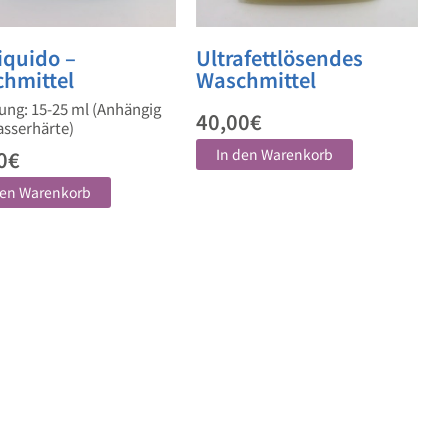
liquido –
Ultrafettlösendes
hmittel
Waschmittel
ung: 15-25 ml (Anhängig
40,00
€
sserhärte)
In den Warenkorb
0
€
den Warenkorb